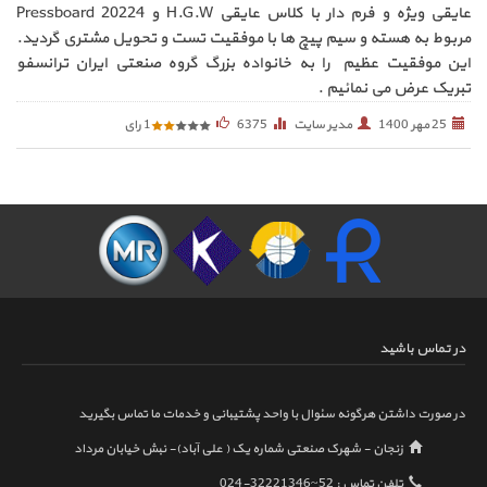
عایقی ویژه و فرم دار با کلاس عایقی
H.G.W
و
Pressboard 20224
مربوط به هسته و سیم پیچ ها با موفقیت تست و تحویل مشتری گردید.
این موفقیت عظیم را به خانواده بزرگ گروه صنعتی ایران ترانسفو
تبریک عرض می نمائیم .
25 مهر 1400
مدیر سایت
6375
1
رای
در تماس باشید
در صورت داشتن هرگونه سئوال با واحد پشتیبانی و خدمات ما تماس بگیرید
زنجان - شهرک صنعتی شماره یک ( علی آباد)- نبش خیابان مرداد
تلفن تماس :
024-32221346~52